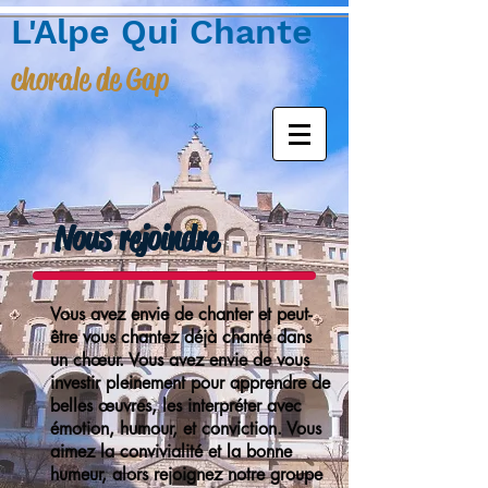
L'Alpe Qui Chante
chorale de Gap
Nous rejoindre
Vous avez envie de chanter et peut-
être vous chantez déjà chanté dans
un chœur. Vous avez envie de vous
investir pleinement pour apprendre de
belles œuvres, les interpréter avec
émotion, humour, et conviction. Vous
aimez la convivialité et la bonne
humeur, alors rejoignez notre groupe