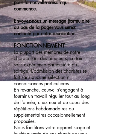
pour la nouvelle saison qui
commence.
Envoyez-nous un message (formulaire
au bas de la page) vous serez
contacté par notre association
FONCTIONNEMENT
La plupart des membres de notre
chorale sont des amateurs, certains
sans expérience particulière du
solfège. L’admission des choristes se
fait sans aucune sélection ni
connaissances particulières.
En revanche, ceux-ci s’engagent à
fournir un travail régulier tout au long
de l’année, chez eux et au cours des
répétitions hebdomadaires ou
supplémentaires occasionnellement
proposées.
Nous facilitons votre apprentissage et
la découverte de nos chants en vous